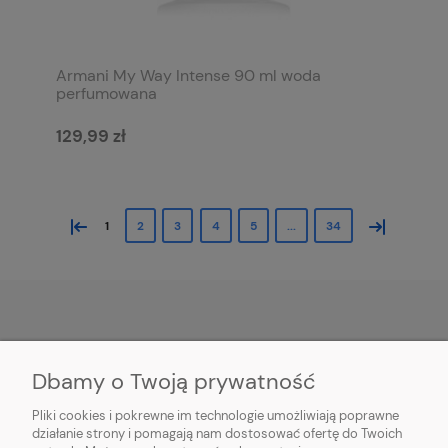
Armani My Way Intense 90 ml woda
perfumowana
129,99 zł
«
»
1
2
3
4
5
...
34
POMOC
Dbamy o Twoją prywatność
MOJE KONTO
Pliki cookies i pokrewne im technologie umożliwiają poprawne
działanie strony i pomagają nam dostosować ofertę do Twoich