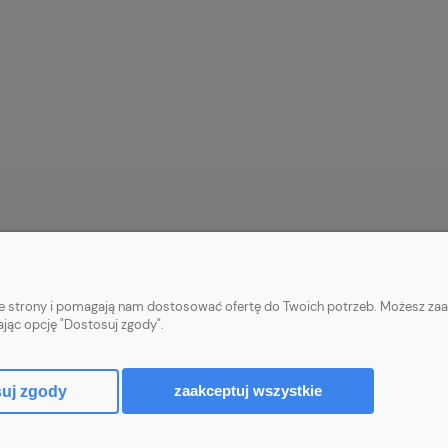
ONTO
PŁATNOŚCI I DOSTAWA
wienia
Formy płatności
nie strony i pomagają nam dostosować ofertę do Twoich potrzeb. Możesz zaa
konta
Czas i koszty dostawy
ając opcję "Dostosuj zgody".
nia
zaakceptuj wszystkie
uj zgody
Sklep internetowy Shoper.pl