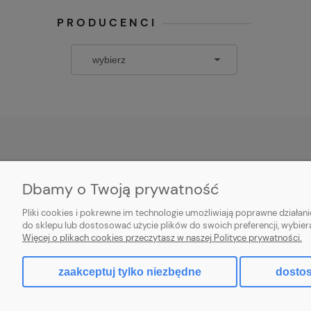
PRODUCENCI
POMOC
MOJE K
Dbamy o Twoją prywatność
Zwroty i reklamacje
Twoje zamó
Pliki cookies i pokrewne im technologie umożliwiają poprawne działa
Regulamin
Ustawienia 
do sklepu lub dostosować użycie plików do swoich preferencji, wybier
Więcej o plikach cookies przeczytasz w naszej Polityce prywatności.
Przechowal
zaakceptuj tylko niezbędne
dostos