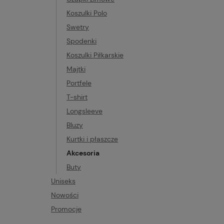
Koszulki Polo
Swetry
Spodenki
Koszulki Piłkarskie
Majtki
Portfele
T-shirt
Longsleeve
Bluzy
Kurtki i płaszcze
Akcesoria
Buty
Uniseks
Nowości
Promocje