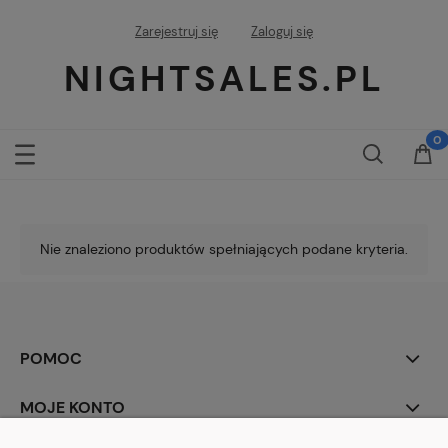
Zarejestruj się
Zaloguj się
NIGHTSALES.PL
Nie znaleziono produktów spełniających podane kryteria.
POMOC
MOJE KONTO