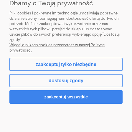
Dbamy o Twoją prywatność
PŁATNOŚCI I DOSTAWA
Pliki cookies i pokrewne im technologie umożliwiają poprawne
INFORMACJE
działanie strony i pomagają nam dostosować ofertę do Twoich
potrzeb. Możesz zaakceptować wykorzystanie przez nas
wszystkich tych plików i przejść do sklepu lub dostosować
użycie plików do swoich preferencji, wybierając opcję "Dostosuj
zgody".
Więcej o plikach cookies przeczytasz w naszej Polityce
pokaż pełną wersję strony
prywatności.
zaakceptuj tylko niezbędne
Sklep internetowy Shoper.pl
dostosuj zgody
zaakceptuj wszystkie